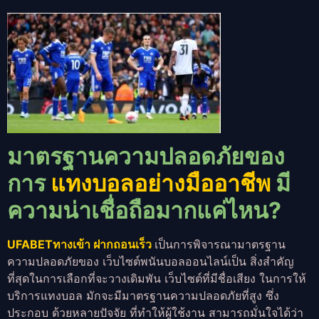
มาตรฐานความปลอดภัยของ
การ
แทงบอลอย่างมืออาชีพ
มี
ความน่าเชื่อถือมากแค่ไหน?
UFABETทางเข้า ฝากถอนเร็ว
เป็นการพิจารณามาตรฐาน
ความปลอดภัยของ เว็บไซต์พนันบอลออนไลน์เป็น สิ่งสำคัญ
ที่สุดในการเลือกที่จะวางเดิมพัน เว็บไซต์ที่มีชื่อเสียง ในการให้
บริการแทงบอล มักจะมีมาตรฐานความปลอดภัยที่สูง ซึ่ง
ประกอบ ด้วยหลายปัจจัย ที่ทำให้ผู้ใช้งาน สามารถมั่นใจได้ว่า