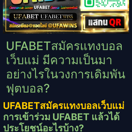
UFABETสมัครแทงบอล
เว็บแม่ มีความเป็นมา
อย่างไรในวงการเดิมพัน
ฟุตบอล?
UFABETสมัครแทงบอลเว็บแม่
การเข้าร่วม UFABET แล้วได้
ประโยชน์อะไรบ้าง?