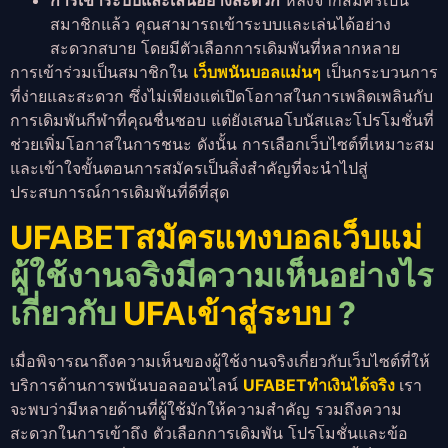
การเข้าระบบและเล่นอย่างสะดวก
หลังจากสมัครเป็น
สมาชิกแล้ว คุณสามารถเข้าระบบและเล่นได้อย่าง
สะดวกสบาย โดยมีตัวเลือกการเดิมพันที่หลากหลาย
การเข้าร่วมเป็นสมาชิกใน
เว็บพนันบอลแม่นๆ
เป็นกระบวนการ
ที่ง่ายและสะดวก ซึ่งไม่เพียงแต่เปิดโอกาสในการเพลิดเพลินกับ
การเดิมพันกีฬาที่คุณชื่นชอบ แต่ยังเสนอโบนัสและโปรโมชั่นที่
ช่วยเพิ่มโอกาสในการชนะ ดังนั้น การเลือกเว็บไซต์ที่เหมาะสม
และเข้าใจขั้นตอนการสมัครเป็นสิ่งสำคัญที่จะนำไปสู่
ประสบการณ์การเดิมพันที่ดีที่สุด
UFABETสมัครแทงบอลเว็บแม่
ผู้ใช้งานจริงมีความเห็นอย่างไร
เกี่ยวกับ
UFAเข้าสู่ระบบ
?
เมื่อพิจารณาถึงความเห็นของผู้ใช้งานจริงเกี่ยวกับเว็บไซต์ที่ให้
บริการด้านการพนันบอลออนไลน์
UFABETทำเงินได้จริง
เรา
จะพบว่ามีหลายด้านที่ผู้ใช้มักให้ความสำคัญ รวมถึงความ
สะดวกในการเข้าถึง ตัวเลือกการเดิมพัน โปรโมชั่นและข้อ