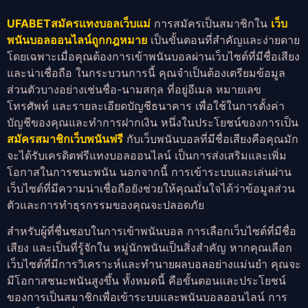
UFABETสมัครแทงบอลเว็บแม่
การสมัครเป็นสมาชิกใน
เว็บ
พนันบอลออนไลน์ถูกกฎหมาย
เป็นขั้นตอนที่สำคัญและง่ายดาย
โดยเฉพาะเมื่อคุณต้องการเข้าพนันบอลผ่านเว็บไซต์ที่มีชื่อเสียง
และน่าเชื่อถือ ในกระบวนการนี้ คุณจำเป็นต้องเตรียมข้อมูล
ส่วนตัวบางอย่างเช่นชื่อ-นามสกุล ที่อยู่อีเมล หมายเลข
โทรศัพท์ และรายละเอียดบัญชีธนาคาร เพื่อใช้ในการตั้งค่า
บัญชีของคุณและทำการฝากเงิน หนึ่งในประโยชน์ของการเป็น
สมัครสมาชิกเว็บพนันฟรี
กับเว็บพนันบอลที่มีชื่อเสียงคือคุณมัก
จะได้รับเครดิตฟรีแทงบอลออนไลน์ เป็นการส่งเสริมและเพิ่ม
โอกาสในการชนะพนัน นอกจากนี้ การเข้าระบบและเล่นผ่าน
เว็บไซต์ที่มีความน่าเชื่อถือยังช่วยให้คุณมั่นใจได้ว่าข้อมูลส่วน
ตัวและการทำธุรกรรมของคุณจะปลอดภัย
สำหรับผู้ที่ชื่นชอบในการเข้าพนันบอล การเลือกเว็บไซต์ที่มีชื่อ
เสียง และเป็นที่รู้จักใน หมู่นักพนันเป็นสิ่งสำคัญ หากคุณเลือก
เว็บไซต์ที่มีการวิเคราะห์และทำนายผลบอลอย่างแม่นยำ คุณจะ
มีโอกาสชนะพนันสูงขึ้น ทั้งหมดนี้ คือขั้นตอนและประโยชน์
ของการเป็นสมาชิกเพื่อเข้าระบบและพนันบอลออนไลน์ การ