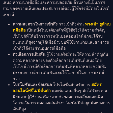
เสนอ ความน่าเชื่อถือและความปลอดภัย ด้านล่างนี้เป็นภาพ
รวมของความเห็นและประสบการณ์ของผู้ใช้จริงที่มีต่อเว็บไซต์
เหล่านี้
ความสะดวกในการเข้าถึง
การเข้าถึงผ่าน
ทางเข้า ยูฟ่าเบ
ทมือถือ
เป็นหนึ่งในปัจจัยหลักที่ผู้ใช้จริงให้ความสำคัญ
เว็บไซต์ที่ให้บริการการพนันบอลออนไลน์มักจะได้รับ
คะแนนที่สูงจากผู้ใช้เมื่อมีระบบที่ใช้งานง่ายและสามารถ
เข้าถึงได้ง่ายผ่านอุปกรณ์มือถือ
ตัวเลือกการเดิมพัน
ผู้ใช้งานจริงมักจะให้ความสำคัญกับ
ความหลากหลายของตัวเลือกการเดิมพันที่เสนอโดย
เว็บไซต์ การมีตัวเลือกการเดิมพันที่หลากหลายช่วยเพิ่ม
ประสบการณ์การเดิมพันและให้โอกาสในการชนะที่ดี
กว่า
โปรโมชั่นและข้อเสนอ
โปรโมชั่นสำหรับการ
สมัคร
ออนไลน์ฟรีไม่มีขั้นต่ำ
และข้อเสนออื่นๆ มักได้รับความ
นิยมจากผู้ใช้งาน เนื่องจากช่วยลดความเสี่ยงและเพิ่ม
โอกาสในการทดลองเล่นต่างๆ โดยไม่มีข้อผูกมัดทางการ
เงินที่สูง