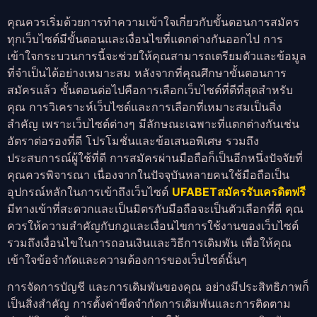
คุณควรเริ่มด้วยการทำความเข้าใจเกี่ยวกับขั้นตอนการสมัคร
ทุกเว็บไซต์มีขั้นตอนและเงื่อนไขที่แตกต่างกันออกไป การ
เข้าใจกระบวนการนี้จะช่วยให้คุณสามารถเตรียมตัวและข้อมูล
ที่จำเป็นได้อย่างเหมาะสม หลังจากที่คุณศึกษาขั้นตอนการ
สมัครแล้ว ขั้นตอนต่อไปคือการเลือกเว็บไซต์ที่ดีที่สุดสำหรับ
คุณ การวิเคราะห์เว็บไซต์และการเลือกที่เหมาะสมเป็นสิ่ง
สำคัญ เพราะเว็บไซต์ต่างๆ มีลักษณะเฉพาะที่แตกต่างกันเช่น
อัตราต่อรองที่ดี โปรโมชั่นและข้อเสนอพิเศษ รวมถึง
ประสบการณ์ผู้ใช้ที่ดี การสมัครผ่านมือถือก็เป็นอีกหนึ่งปัจจัยที่
คุณควรพิจารณา เนื่องจากในปัจจุบันหลายคนใช้มือถือเป็น
อุปกรณ์หลักในการเข้าถึงเว็บไซต์
UFABETสมัครรับเครดิตฟรี
มีทางเข้าที่สะดวกและเป็นมิตรกับมือถือจะเป็นตัวเลือกที่ดี คุณ
ควรให้ความสำคัญกับกฎและเงื่อนไขการใช้งานของเว็บไซต์
รวมถึงเงื่อนไขในการถอนเงินและวิธีการเดิมพัน เพื่อให้คุณ
เข้าใจข้อจำกัดและความต้องการของเว็บไซต์นั้นๆ
การจัดการบัญชี และการเดิมพันของคุณ อย่างมีประสิทธิภาพก็
เป็นสิ่งสำคัญ การตั้งค่าขีดจำกัดการเดิมพันและการติดตาม